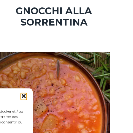
GNOCCHI ALLA
SORRENTINA
stocker et / ou
traiter des
s consentir ou