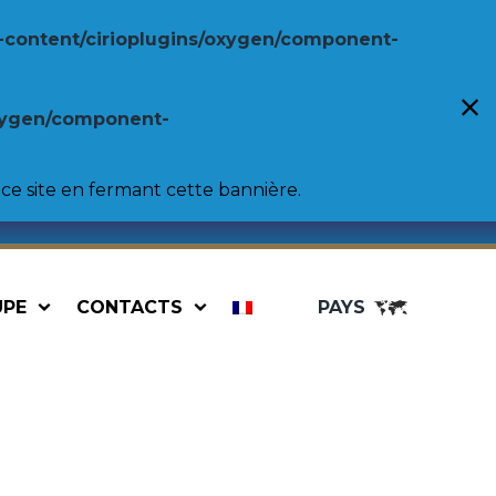
-content/cirioplugins/oxygen/component-
oxygen/component-
ce site en fermant cette bannière.
UPE
CONTACTS
PAYS
uses
Professionnel
nnellini
Pulpe de tomates
Purée de tomates
s
Tomates entières pelées
rlotti
Tomates cerises
Pulpe dense