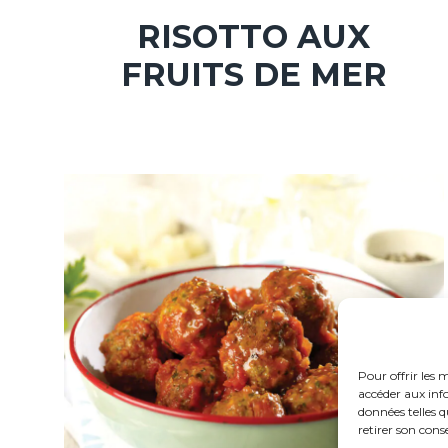
RISOTTO AUX
FRUITS DE MER
Pour offrir les 
accéder aux inf
données telles 
retirer son cons