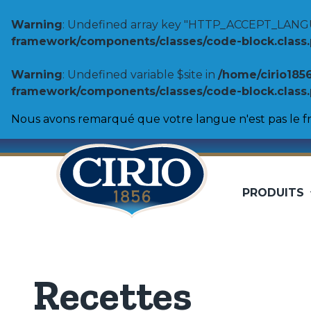
Warning
: Undefined array key "HTTP_ACCEPT_LANG
framework/components/classes/code-block.class.ph
Warning
: Undefined variable $site in
/home/cirio185
framework/components/classes/code-block.class.ph
Nous avons remarqué que votre langue n'est pas le fr
PRODUITS
Tomates
100% Origine
Pulpe de tomates
Coulis de tomates
Biologique
Purée de tomates
Recettes
Tomates entières pelées
Double concentré de