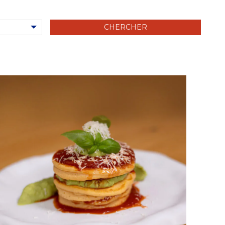
Pulpe fine
Pizza sauce
Garniture pour pizza
Sauce - La Gustosa