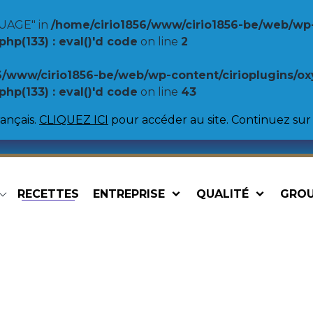
UAGE" in
/home/cirio1856/www/cirio1856-be/web/wp
p(133) : eval()'d code
on line
2
6/www/cirio1856-be/web/wp-content/cirioplugins/
p(133) : eval()'d code
on line
43
ançais.
CLIQUEZ ICI
pour accéder au site. Continuez sur 
RECETTES
ENTREPRISE
QUALITÉ
GRO
Spécialités
Légumine
Sauces pour pâtes
Haricots Ca
Sauces pour pizzas
Lentilles
Chili Veggie
Pois chiche
Garniture pour Burritos
Haricots Bo