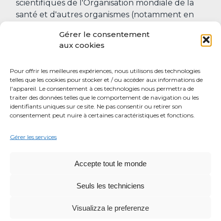
scientifiques de l'Organisation mondiale de la
santé et d'autres organismes (notamment en
oncologie). Selon des études scientifiques
Gérer le consentement
précises, une alimentation équilibrée doit
aux cookies
inclure au moins cinq portions de fruits et
légumes dans le cadre d'une alimentation
Pour offrir les meilleures expériences, nous utilisons des technologies
variée.
telles que les cookies pour stocker et / ou accéder aux informations de
l'appareil. Le consentement à ces technologies nous permettra de
Les avantages des légumes comprennent :
traiter des données telles que le comportement de navigation ou les
identifiants uniques sur ce site. Ne pas consentir ou retirer son
L’apport de la fibre, qui facilite le transit
consentement peut nuire à certaines caractéristiques et fonctions.
intestinal et protège contre le cancer du
côlon
Gérer les services
Une forte concentration en vitamines
antioxydantes (surtout chez les plantes
Accepte tout le monde
plus intensément vertes)
L'apport en minéraux tels que le
Seuls les techniciens
potassium, qui aide à maintenir la masse
Visualizza le preferenze
osseuse, la pression artérielle basse et
empêche la formation de calculs rénaux