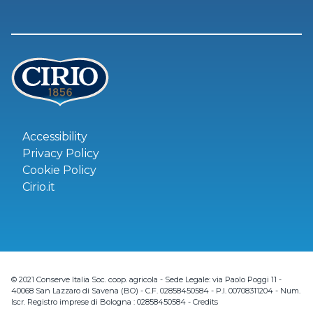
Accessibility
Privacy Policy
Cookie Policy
Cirio.it
© 2021 Conserve Italia Soc. coop. agricola - Sede Legale: via Paolo Poggi 11 -
40068 San Lazzaro di Savena (BO) - C.F. 02858450584 - P.I. 00708311204 - Num.
Iscr. Registro imprese di Bologna : 02858450584 -
Credits