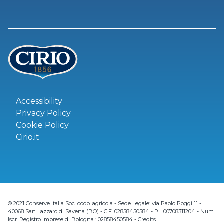
Accessibility
Privacy Policy
Cookie Policy
Cirio.it
© 2021 Conserve Italia Soc. coop. agricola - Sede Legale: via Paolo Poggi 11 -
40068 San Lazzaro di Savena (BO) - C.F. 02858450584 - P.I. 00708311204 - Num.
Iscr. Registro imprese di Bologna : 02858450584 -
Credits