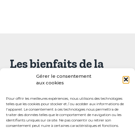
Les bienfaits de la
tomate
Gérer le consentement
aux cookies
Les tomates ! Elles sont sucrées, juteuses et
délicieuses. Chacun sait qu'elles sont bonnes
Pour offrir les meilleures expériences, nous utilisons des technologies
telles que les cookies pour stocker et / ou accéder aux informations de
pour la santé, mais savez-vous vraiment
l'appareil. Le consentement à ces technologies nous permettra de
pourquoi les tomates sont un aliment si sain ?
traiter des données telles que le comportement de navigation ou les
Voyons ce qui rend la tomate si bonne pour la
identifiants uniques sur ce site. Ne pas consentir ou retirer son
consentement peut nuire à certaines caractéristiques et fonctions.
santé.