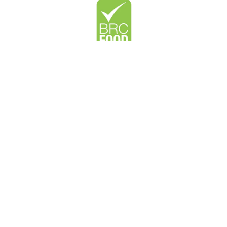
BRC Certificate
Certificat BRC Il garantit la standardisation des
critères de qualité, de sécurité et d’exploitation
et confirme que les fabricants remplissent leurs
obligations légales et protègent le
consommateur final.
Integrated Farming