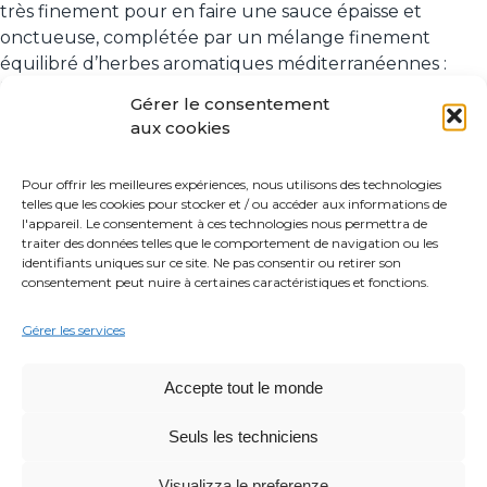
très finement pour en faire une sauce épaisse et
onctueuse, complétée par un mélange finement
équilibré d’herbes aromatiques méditerranéennes :
basilic, origan, marjolaine et oignon.
Gérer le consentement
aux cookies
L’expérience et l’expertise uniques de Cirio ont donné
naissance à la plus belle Passata italienne. Parfaitement
onctueuses et veloutées, avec une saveur douce et
Pour offrir les meilleures expériences, nous utilisons des technologies
telles que les cookies pour stocker et / ou accéder aux informations de
délicate, nos tomates rondes sont pelées et finement
l'appareil. Le consentement à ces technologies nous permettra de
tamisées pour produire un coulis à la texture idéale qui
traiter des données telles que le comportement de navigation ou les
sublimera le goût de vos plats.
identifiants uniques sur ce site. Ne pas consentir ou retirer son
consentement peut nuire à certaines caractéristiques et fonctions.
Cirio, c’est aussi une gamme de tomates bio, cultivées
Gérer les services
selon les normes de l'agriculture biologique.
Parfaitement onctueuses et veloutées, avec une
saveur douce et délicate, nos tomates rondes sont
Accepte tout le monde
pelées et finement tamisées pour produire un coulis à
Seuls les techniciens
la texture idéale qui sublimera le goût de vos plats.
Cirio, c’est aussi une gamme de tomates bio, cultivées
Visualizza le preferenze